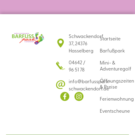
Schwackendorf
Startseite
37, 24376
Hasselberg
Barfußpark
04642 /
Mini- &
Adventuregolf
96 51 78
Öffnungszeiten
info@barfusspark-
& Preise
schwackendorf.de
Ferienwohnung
Eventscheune